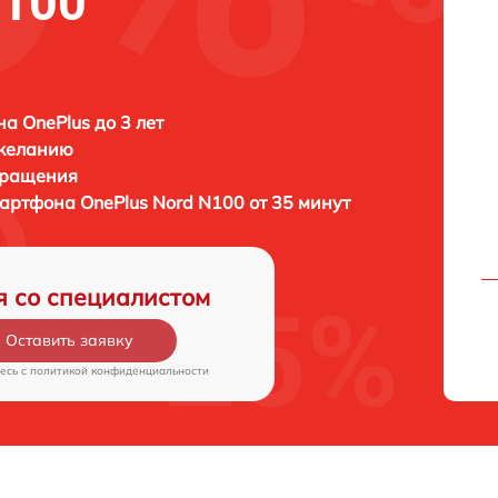
N100
а OnePlus до 3 лет
 желанию
бращения
мартфона
OnePlus Nord N100 от 35 минут
я со специалистом
Оставить заявку
есь c
политикой конфиденциальности