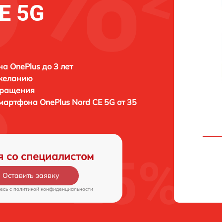
E 5G
а OnePlus до 3 лет
 желанию
бращения
 смартфона
OnePlus Nord CE 5G от 35
я со специалистом
Оставить заявку
есь c
политикой конфиденциальности