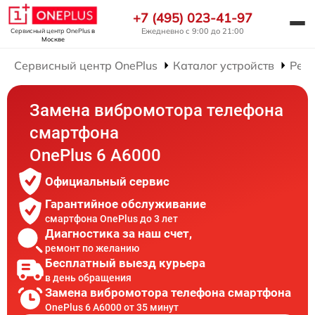
+7 (495) 023-41-97
Ежедневно с 9:00 до 21:00
Сервисный центр OnePlus
в
Москве
Сервисный центр OnePlus
Каталог устройств
Рем
Замена вибромотора телефона
смартфона
OnePlus 6 A6000
Официальный сервис
Гарантийное обслуживание
смартфона OnePlus до 3 лет
Диагностика за наш счет,
ремонт по желанию
Бесплатный выезд курьера
в день обращения
Замена вибромотора телефона смартфона
OnePlus 6 A6000 от 35 минут