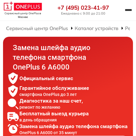
+7 (495) 023-41-97
Ежедневно с 9:00 до 21:00
Сервисный центр OnePlus
в
Москве
Сервисный центр OnePlus
Каталог устройств
Рем
Замена шлейфа аудио
телефона смартфона
OnePlus 6 A6000
Официальный сервис
Гарантийное обслуживание
смартфона OnePlus до 3 лет
Диагностика за наш счет,
ремонт по желанию
Бесплатный выезд курьера
в день обращения
Замена шлейфа аудио телефона смартфона
OnePlus 6 A6000 от 35 минут