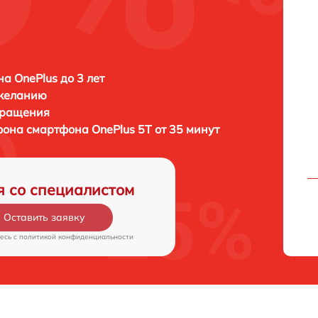
а OnePlus до 3 лет
 желанию
бращения
ефона смартфона
OnePlus 5T от 35 минут
я со специалистом
Оставить заявку
есь c
политикой конфиденциальности