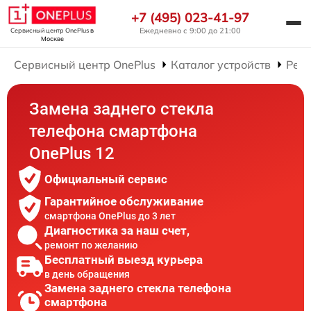
+7 (495) 023-41-97
Ежедневно с 9:00 до 21:00
Сервисный центр OnePlus
в
Москве
Сервисный центр OnePlus
Каталог устройств
Рем
Замена заднего стекла
телефона смартфона
OnePlus 12
Официальный сервис
Гарантийное обслуживание
смартфона OnePlus до 3 лет
Диагностика за наш счет,
ремонт по желанию
Бесплатный выезд курьера
в день обращения
Замена заднего стекла телефона
смартфона