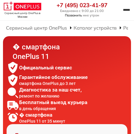
+7 (495) 023-41-97
Ежедневно с 9:00 до 21:00
Сервисный центр OnePlus
в
Позвонить
мне утром
Москве
Сервисный центр OnePlus
Каталог устройств
Рем
� смартфона
OnePlus 11
Официальный сервис
Гарантийное обслуживание
смартфона OnePlus до 3 лет
Диагностика за наш счет,
ремонт по желанию
Бесплатный выезд курьера
в день обращения
� смартфона
OnePlus 11 от 35 минут