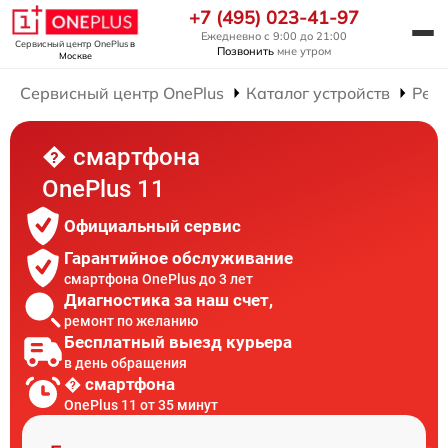
+7 (495) 023-41-97
Ежедневно с 9:00 до 21:00
Сервисный центр OnePlus
в
Позвонить
мне утром
Москве
Сервисный центр OnePlus
Каталог устройств
Рем
� смартфона
OnePlus 11
Официальный сервис
Гарантийное обслуживание
смартфона OnePlus до 3 лет
Диагностика за наш счет,
ремонт по желанию
Бесплатный выезд курьера
в день обращения
� смартфона
OnePlus 11 от 35 минут