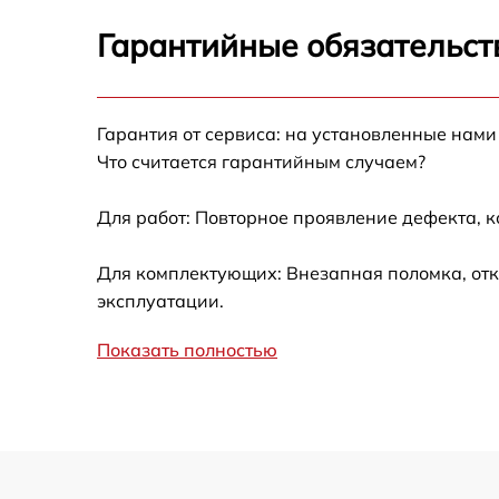
Замена шлейфа матрицы телефона OnePlus
11
Гарантийные обязательст
Замена микрофона телефона OnePlus 11
Гарантия от сервиса: на установленные нами
Замена динамика телефона OnePlus 11
Что считается гарантийным случаем?
Замена камеры телефона OnePlus 11
Для работ: Повторное проявление дефекта, 
Замена корпуса телефона OnePlus 11
Для комплектующих: Внезапная поломка, отк
эксплуатации.
Замена задней крышки телефона OnePlus 1
Показать полностью
Замена разъема/гнезда зарядки телефона
OnePlus 11
Замена аудио разъема телефона OnePlus 1