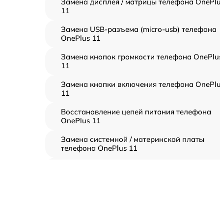
Замена дисплея / матрицы телефона OnePl
11
Замена USB-разъема (micro-usb) телефона
OnePlus 11
Замена кнопок громкости телефона OnePlu
11
Замена кнопки включения телефона OnePl
11
Восстановление цепей питания телефона
OnePlus 11
Замена системной / материнской платы
телефона OnePlus 11
Замена шлейфа аудио телефона OnePlus 1
Замена шлейфа кнопок телефона OnePlus 