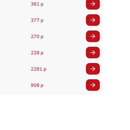
361 р
377 р
270 р
228 р
2281 р
908 р
318 р
812 р