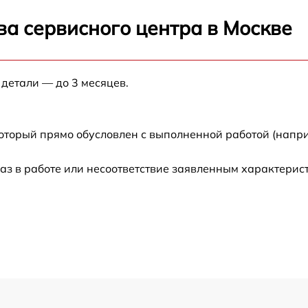
от 45 мин
ва сервисного центра в Москве
от 35 мин
 детали — до 3 месяцев.
от 40 мин
от 30 мин
который прямо обусловлен с выполненной работой (напри
от 60 мин
аз в работе или несоответствие заявленным характери
1
от 30 мин
от 35 мин
1
от 45 мин