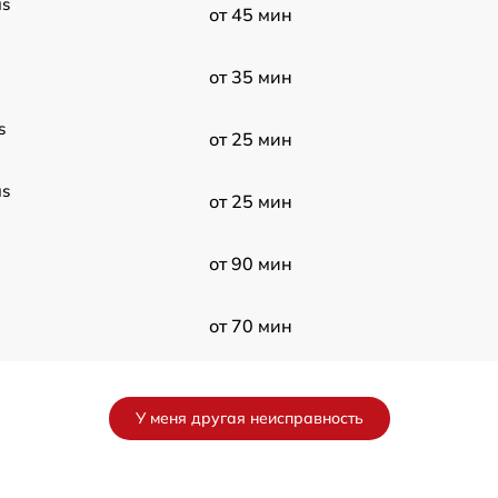
us
от 45 мин
от 35 мин
s
от 25 мин
us
от 25 мин
от 90 мин
от 70 мин
1
от 30 мин
У меня другая неисправность
11
от 40 мин