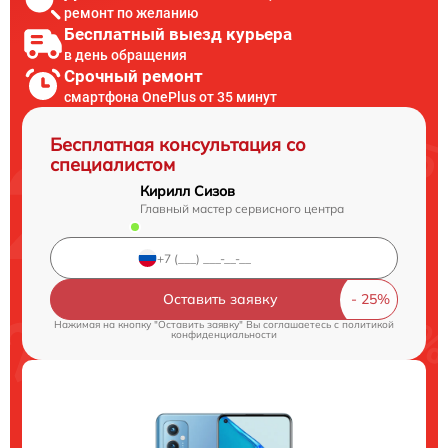
ремонт по желанию
Бесплатный выезд курьера
в день обращения
Срочный ремонт
смартфона OnePlus от 35 минут
Бесплатная консультация со
специалистом
Кирилл Сизов
Главный мастер сервисного центра
Оставить заявку
Нажимая на кнопку "Оставить заявку" Вы соглашаетесь c
политикой
конфиденциальности