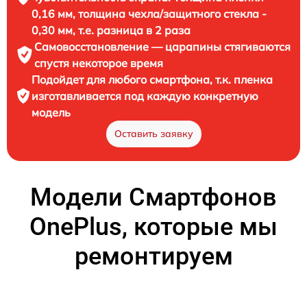
0,16 мм, толщина чехла/защитного стекла -
0,30 мм, т.е. разница в 2 раза
Самовосстановление — царапины стягиваются
спустя некоторое время
Подойдет для любого смартфона, т.к. пленка
изготавливается под каждую конкретную
модель
Оставить заявку
Модели Смартфонов
OnePlus, которые мы
ремонтируем