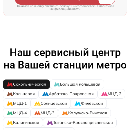
Нажимая на кнопку "Оставить заявку" Вы соглашаетесь c
политикой
конфиденциальности
Наш сервисный центр
на Вашей станции метро
Сокольническая
Большая кольцевая
Кольцевая
Арбатско-Покровская
МЦД-2
МЦД-1
Солнцевская
Филёвская
МЦД-4
МЦД-3
Калужско-Рижская
Калининская
Таганско-Краснопресненская