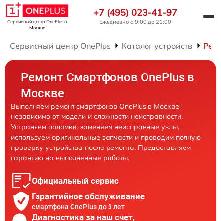
+7 (495) 023-41-97
Ежедневно с 9:00 до 21:00
Сервисный центр OnePlus
в
Москве
Сервисный центр OnePlus
Каталог устройств
Рем
Ремонт Смартфонов OnePlus в
Москве
Выполняем ремонт смартфонов OnePlus в Москве
независимо от модели и сложности неисправности.
Устраняем поломки, заменяем неисправные узлы,
используем оригинальные запчасти и проводим полную
проверку устройства после ремонта. Предоставляем
гарантию на выполненные работы.
Официальный сервис
Гарантийное обслуживание
смартфона OnePlus до 3 лет
Диагностика за наш счет,