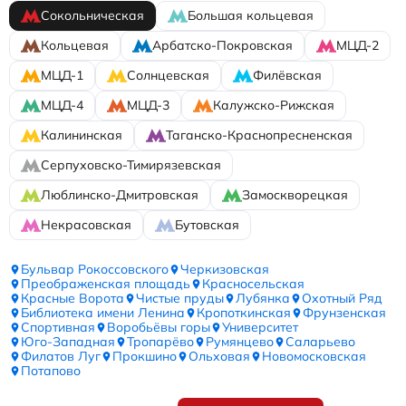
Сокольническая
Большая кольцевая
Кольцевая
Арбатско-Покровская
МЦД-2
МЦД-1
Солнцевская
Филёвская
МЦД-4
МЦД-3
Калужско-Рижская
Калининская
Таганско-Краснопресненская
Серпуховско-Тимирязевская
Люблинско-Дмитровская
Замоскворецкая
Некрасовская
Бутовская
Бульвар Рокоссовского
Черкизовская
Преображенская площадь
Красносельская
Красные Ворота
Чистые пруды
Лубянка
Охотный Ряд
Библиотека имени Ленина
Кропоткинская
Фрунзенская
Спортивная
Воробьёвы горы
Университет
Юго-Западная
Тропарёво
Румянцево
Саларьево
Филатов Луг
Прокшино
Ольховая
Новомосковская
Потапово