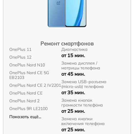
Ремонт смартфонов
OnePlus 11
Диагностика
от 15 мин.
OnePlus 12
Замена дисплея /
OnePlus Nord N10
матрицы телефона
OnePlus Nord CE 5G
от 45 мин.
EB2103
Замена USB-разъема
OnePlus Nord CE 2 IV2201
(micro-usb) телефона
от 35 мин.
OnePlus Nord CE
Замена кнопок
OnePlus Nord 2
громкости телефона
OnePlus 9R LE2100
от 25 мин.
Показать ещё...
Замена кнопки
включения телефона
от 25 мин.